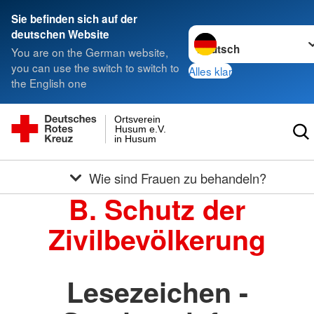
Sie befinden sich auf der
Sprache wechseln zu
deutschen Website
You are on the German website,
you can use the switch to switch to
Alles klar
the English one
Ortsverein
Husum e.V.
in Husum
Wie sind Frauen zu behandeln?
B. Schutz der
Zivilbevölkerung
Lesezeichen -